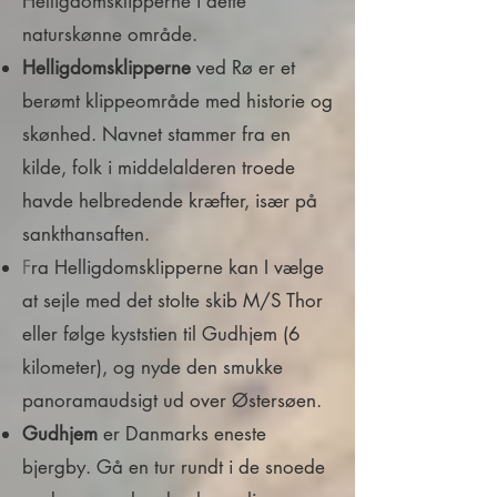
Helligdomsklipperne i dette
naturskønne område.
Helligdomsklipperne
ved Rø er et
berømt klippeområde med historie og
skønhed. Navnet stammer fra en
kilde, folk i middelalderen troede
havde helbredende kræfter, især på
sankthansaften.
F
ra Helligdomsklipperne kan I vælge
at sejle med det stolte skib M/S Thor
eller følge kyststien til Gudhjem (6
kilometer), og nyde den smukke
panoramaudsigt ud over Østersøen.
Gudhjem
er Danmarks eneste
bjergby. Gå en tur rundt i de snoede