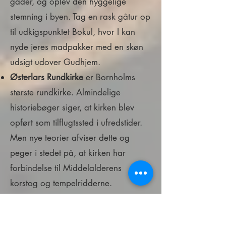
gader, og oplev den hyggelige
stemning i byen. Tag en rask gåtur op
til udkigspunktet Bokul, hvor I kan
nyde jeres madpakker med en skøn
udsigt udover Gudhjem.
Østerlars Rundkirke
er Bornholms
største rundkirke. Almindelige
historiebøger siger, at kirken blev
opført som tilflugtssted i ufredstider.
Men nye teorier afviser dette og
peger i stedet på, at kirken har
forbindelse til Middelalderens
korstog og tempelridderne.