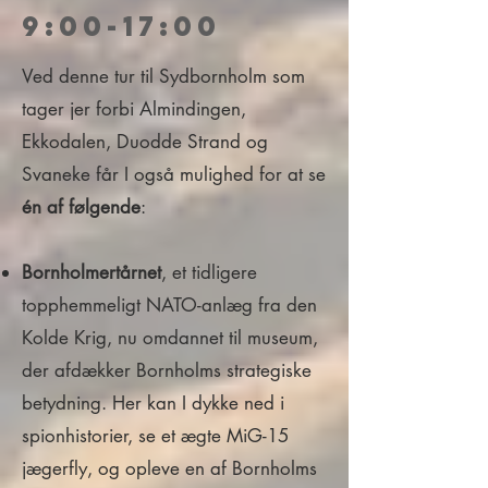
9:00-17:00
Ved denne tur til Sydbornholm som
tager jer forbi Almindingen,
Ekkodalen, Duodde Strand og
Svaneke får I også mulighed for at se
én af følgende
:
Bornholmertårnet
, et tidligere
topphemmeligt NATO-anlæg fra den
Kolde Krig, nu omdannet til museum,
der afdækker Bornholms strategiske
betydning. Her kan I dykke ned i
spionhistorier, se et ægte MiG-15
jægerfly, og opleve en af Bornholms