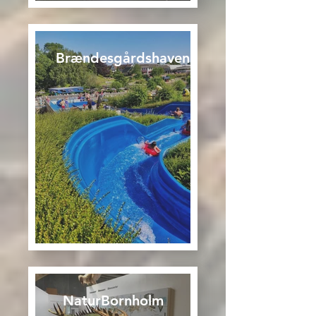
Brændesgårdshaven,
NaturBornholm