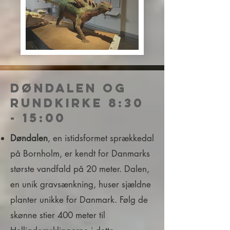
Døndalen og
Rundkirke 8:30
- 15:00
Døndalen
, en istidsformet sprækkedal
på Bornholm, er kendt for Danmarks
største vandfald på 20 meter. Dalen,
en unik gravsænkning, huser sjældne
planter unikke for Danmark. Følg de
skønne stier 400 meter til