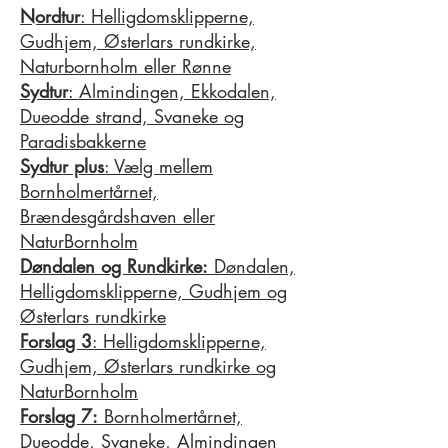
Nordtur
: Helligdomsklipperne,
Gudhjem, Østerlars rundkirke,
Naturbornholm eller Rønne
Sydtur
: Almindingen, Ekkodalen,
Dueodde strand, Svaneke og
Paradisbakkerne
Sydtur plus
: Vælg mellem
Bornholmertårnet,
Brændesgårdshaven eller
NaturBornholm
Døndalen og Rundkirke:
Døndalen,
Helligdomsklipperne, Gudhjem og
Østerlars rundkirke
Forslag 3
: Helligdomsklipperne,
Gudhjem, Østerlars rundkirke og
NaturBornholm
Forslag 7:
Bornholmertårnet,
Dueodde, Svaneke, Almindingen