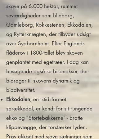
skove på 6.000 hektar, rummer
seværdigheder som Lilleborg,
Gamleborg, Rokkestenen, Ekkodalen,
og Rytterknægten, der tilbyder udsigt
over Sydbornholm. Efter Englands
flåderov i 1800-tallet blev skoven
genplantet med egetræer. I dag kan
besøgende også se bisonokser, der
bidrager til skovens dynamik og
biodiversitet.
Ekko
dalen
, en istidsformet
sprækkedal, er kendt for sit rungende
ekko og “Stortebakkerne” - bratte
klippevægge, der forstærker lyden.
Prøv ekkoet med sjove sætninger som