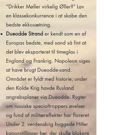
“Drikker Møller virkelig Øller?” Lav
en klassekonkurrence i at skabe den
bedste ekkosætning.
Dueodde Strand
er kendt som en af
Europas bedste, med sand så fint at
det blev eksporteret til timeglas i
England og Frankrig. Napoleon siges
at have brugt Dueodde-sand.
Området er fyldt med historie; under
den Kolde Krig havde Rusland
angrebsplaner via Dueodde. Rygter
om russiske specialtroppers øvelser
og fund af militæreffekter har floreret.
Under 2. verdenskrig byggede Hitler
kanonstillinger her, der skulle blokere