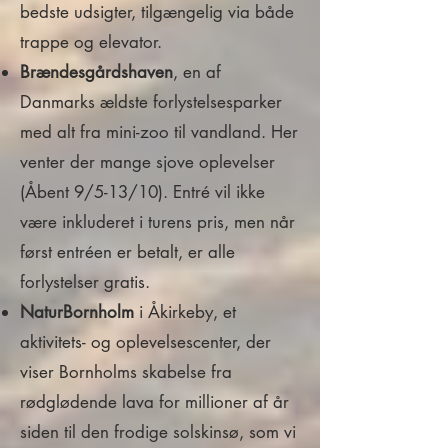
bedste udsigter, tilgængelig via både
trappe og elevator.
Brændesgårdshaven
, en af
Danmarks ældste forlystelsesparker
med alt fra mini-zoo til vandland. Her
venter der mange sjove oplevelser
(Åbent 9/5-13/10). Entré vil ikke
være inkluderet i turens pris, men når
først entréen er betalt, er alle
forlystelser gratis.
NaturBornholm
i Åkirkeby, et
aktivitets- og oplevelsescenter, der
viser Bornholms skabelse fra
rødglødende lava for millioner af år
siden til den frodige solskinsø, som vi