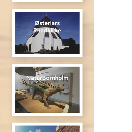
Østerlars
Rundkirke
NaturBornholm