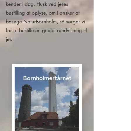
kender i dag. Husk ved jeres
bestilling at oplyse, om I ønsker at
besøge NaturBornholm, så sørger vi
for at bestille en guidet rundvisning til
jer.
Bornholmertårnet