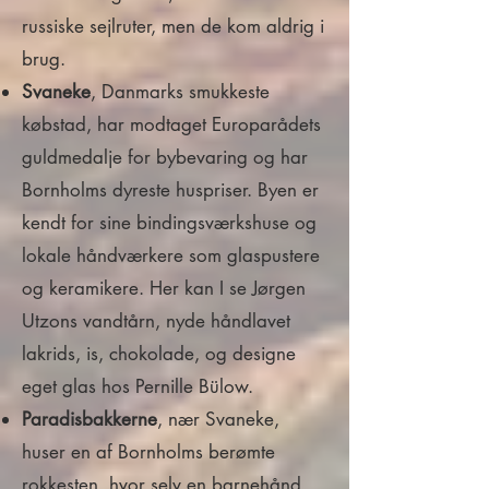
russiske sejlruter, men de kom aldrig i
brug.
Svaneke
, Danmarks smukkeste
købstad, har modtaget Europarådets
guldmedalje for bybevaring og har
Bornholms dyreste huspriser. Byen er
kendt for sine bindingsværkshuse og
lokale håndværkere som glaspustere
og keramikere. Her kan I se Jørgen
Utzons vandtårn, nyde håndlavet
lakrids, is, chokolade, og designe
eget glas hos Pernille Bülow.
Paradisbakkerne
, nær Svaneke,
huser en af Bornholms berømte
rokkesten, hvor selv en barnehånd