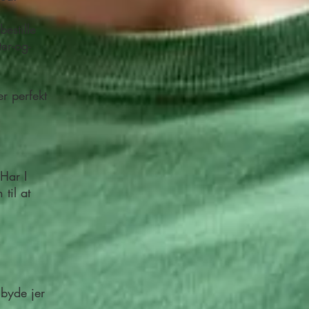
bestille
er-og-
r perfekt
 Har I
til at
 byde jer