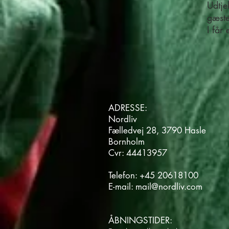
Udtje
gæste
I får
ADRESSE:
Nordliv
Fælledvej 28, 3790 Hasle
Bornholm
Cvr: 44413957
Telefon:
+45 20618100
E-mail:
mail@nordliv.com
ÅBNINGSTIDER: