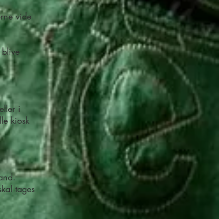
erne vide
blive
ller i
le kiosk
tand.
skal tages