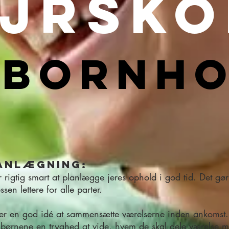
ejrsko
 Bornh
anlægning:
r rigtig smart at planlægge jeres ophold i god tid. Det gør
sen lettere for alle parter.
 er en god idé at sammensætte værelserne inden ankomst.
 børnene en tryghed at vide, hvem de skal dele værelse 