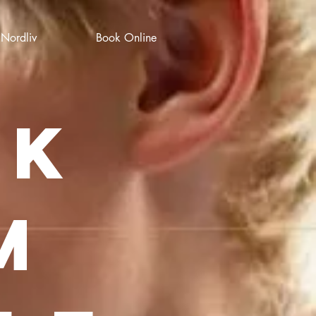
Nordliv
Book Online
sk
m