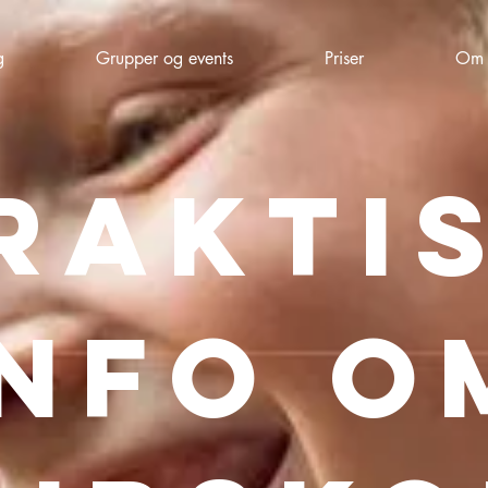
g
Grupper og events
Priser
Om 
rakti
info o