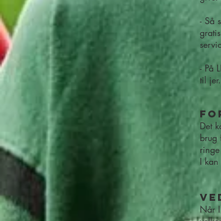
​- Så
grati
servi
- På 
til jer.
Fo
Det k
brug 
ring
I kan
Ve
Når I