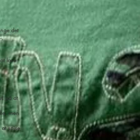
inge det
-,
at lave
us på at
lle, men
 at spise