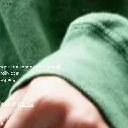
il nye
ger kan sendes på e-mail til:
rdliv.com
søgning
NLINE:
Klik her
erry
ht