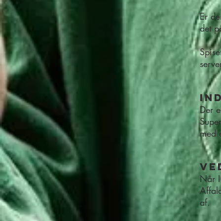
Er de
det p
Spise
serve
In
Der e
Super
med e
Ve
Når I
Affal
af.