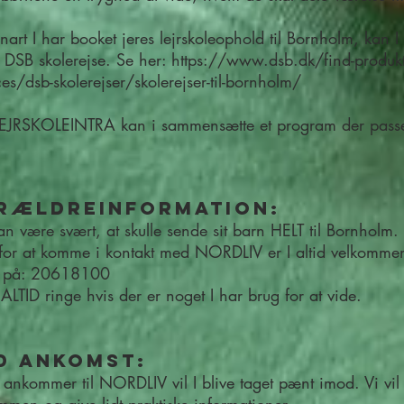
 snart I har booket jeres lejrskoleophold til Bornholm, kan I 
s DSB skolerejse. Se her:
https://www.dsb.dk/find-produkt
ces/dsb-skolerejser/skolerejser-til-bornholm/
LEJRSKOLEINTRA kan i sammensætte et program der passe
rældreinformation:
an være svært, at skulle sende sit barn HELT til Bornholm.
for at komme i kontakt med NORDLIV er I altid velkommen 
e på: 20618100
 ALTID ringe hvis der er noget I har brug for at vide.
d ankomst:
 ankommer til NORDLIV vil I blive taget pænt imod. Vi vil