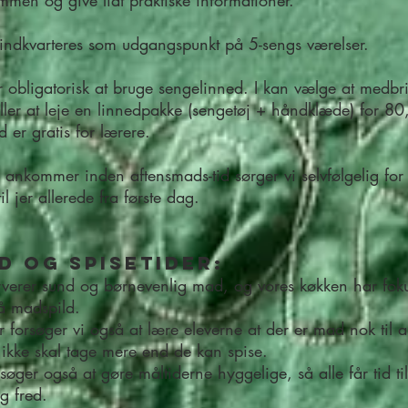
mmen og give lidt praktiske informationer.
indkvarteres som udgangspunkt på 5-sengs værelser.
r obligatorisk at bruge sengelinned. I kan vælge at medbr
eller at leje en linnedpakke (sengetøj + håndklæde) for 80,
d er gratis for lærere.
I ankommer inden aftensmads-tid sørger vi selvfølgelig for 
il jer allerede fra første dag.
d og Spisetider:
rverer sund og børnevenlig mad, og vores køkken har fok
å madspild.
r forsøger vi også at lære eleverne at der er mad nok til a
 ikke skal tage mere end de kan spise.
rsøger også at gøre måltiderne hyggelige, så alle får tid til
og fred.