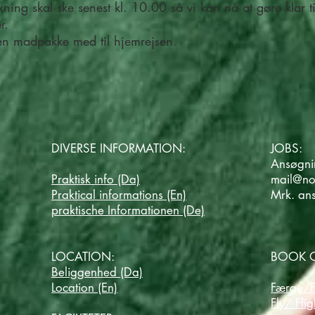
kning skal ske senest kl. 10.00 så vi kan nå at gøre klar t
r.
 en madpakke med til hjemrejsen.
DIVERSE INFORMATION:
JOBS:
Ansøgnin
Praktisk info (Da)
mail@no
Praktical informations (En)
Mrk. an
praktische Informationen (De)
LOCATION:
BOOK O
Beliggenhed (Da)
Location (En)
Færge/F
Fly/ Flig