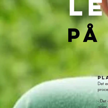
l
på
Pl
Det e
proces
- Det
giver