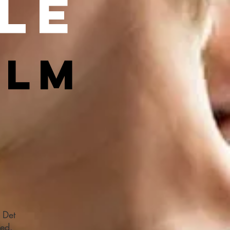
le
olm
 Det
med.