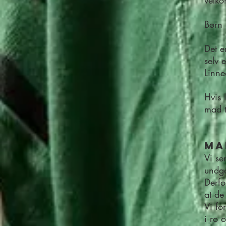
velko
Børn 
Det e
selv 
Linne
Hvis 
mad t
ma
Vi se
undg
Derfo
at de
Vi fo
i ro 