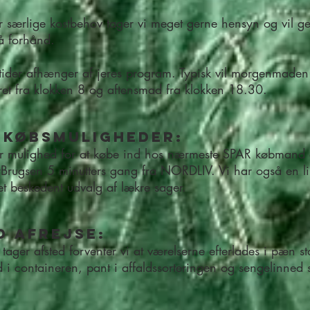
r særlige kostbehov tager vi meget gerne hensyn og vil g
å forhånd.
tider afhænger af jeres program. Typisk vil morgenmaden 
ret fra klokken 8 og aftensmad fra klokken 18.30.
dkøbsmuligheder:
r mulighed for at købe ind hos nærmeste SPAR købmand e
Brugsen 5 minutters gang fra NORDLIV. Vi har også en lil
t beskedent udvalg af lækre sager.
d afrejse:
 tager afsted forventer vi at værelserne efterlades i pæn s
d i containeren, pant i affaldssorteringen og sengelinned 